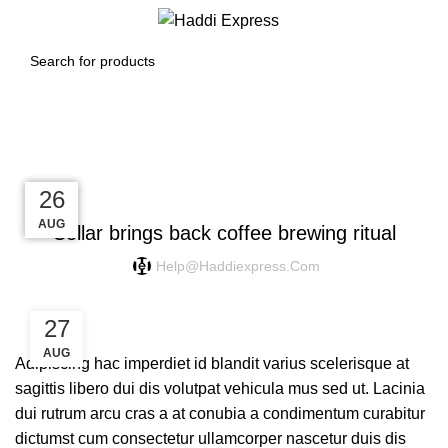
0
Menu
$
0.00
Blog
FURNITURE
27
27
26
26
AUG
AUG
AUG
AUG
Collar brings back coffee brewing ritual
Help@haddiexpress.com
27
AUG
Adipiscing hac imperdiet id blandit varius scelerisque at
sagittis libero dui dis volutpat vehicula mus sed ut. Lacinia
dui rutrum arcu cras a at conubia a condimentum curabitur
dictumst cum consectetur ullamcorper nascetur duis dis