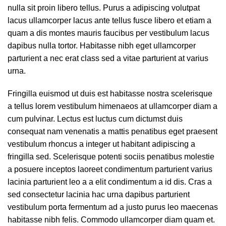
nulla sit proin libero tellus.
Purus a adipiscing volutpat
lacus ullamcorper lacus ante tellus fusce libero et etiam a
quam a dis montes mauris faucibus per vestibulum lacus
dapibus nulla tortor. Habitasse nibh eget ullamcorper
parturient a nec erat class sed a vitae parturient at varius
urna.
Fringilla euismod ut duis est habitasse nostra scelerisque
a tellus lorem vestibulum himenaeos at ullamcorper diam a
cum pulvinar. Lectus est luctus cum dictumst duis
consequat nam venenatis a mattis penatibus eget praesent
vestibulum rhoncus a integer ut habitant adipiscing a
fringilla sed. Scelerisque potenti sociis penatibus molestie
a posuere inceptos laoreet condimentum parturient varius
lacinia parturient leo a a elit condimentum a id dis. Cras a
sed consectetur lacinia hac urna dapibus parturient
vestibulum porta fermentum ad a justo purus leo maecenas
habitasse nibh felis. Commodo ullamcorper diam quam et.