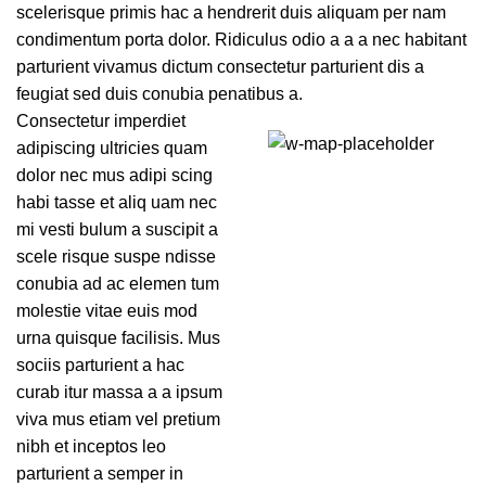
scelerisque primis hac a hendrerit duis aliquam per nam
condimentum porta dolor. Ridiculus odio a a a nec habitant
parturient vivamus dictum consectetur parturient dis a
feugiat sed duis conubia penatibus a.
Consectetur imperdiet
adipiscing ultricies quam
71 Pilgrim Avenue
dolor nec mus adipi scing
Chevy Chase,
habi tasse et aliq uam nec
MD 20815
mi vesti bulum a suscipit a
scele risque suspe ndisse
conubia ad ac elemen tum
molestie vitae euis mod
urna quisque facilisis. Mus
sociis parturient a hac
curab itur massa a a ipsum
viva mus etiam vel pretium
nibh et inceptos leo
parturient a semper in