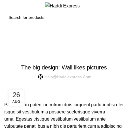
0
Menu
$
0.00
Blog
DESIGN TRENDS
The big design: Wall likes pictures
Help@haddiexpress.com
26
AUG
Parturient in potenti id rutrum duis torquent parturient sceler
isque sit vestibulum a posuere scelerisque viverra
urna. Egestas tristique vestibulum vestibulum ante
vulputate penati bus a nibh dis parturient cum a adipiscing