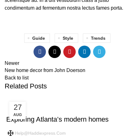
scelerisque ad. In a dis vestibulum class a justo
condimentum ad fermentum nostra lectus fames porta.
Guide
Style
Trends
Newer
New home decor from John Doerson
Back to list
Related Posts
27
DECORATION
AUG
Exploring Atlanta’s modern homes
Help@haddiexpress.com